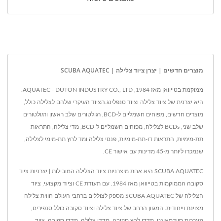
מוצרים חדשים | יצרן ציוד צלילה | SCUBA AQUATEC
ממוקמת בטייוואן מאז 1984, AQUATEC - DUTON INDUSTRY CO., LTD.
היא יצרנית של ציוד צלילה וציוד סנפלינג.הציוד העיקרי שלהם לצלילה כולל,
מוצרים חדשים, מפוחים חשמליים ל-BCD, רגולטורים שלב ראשון ורגולטורים
שלב שני, BCDs לצלילה, מפוחים חשמליים ל-BCD, מדי צלילה, התראות
תת-מימיות, התראות דו-תת-מימיות, פנסי צלילה ומד לחץ תת-מימי לצלילה,
שנמכרו ליותר מ-45 מדינות עם אישור CE.
SCUBA AQUATEC היא אחת מיצרניות ציוד הצלילה המובילות | יצרניות ציוד
סקובה הממוקמות בטייוואן מאז 1984. עם תעודת CE וציוד מקצועי, ציוד
הצלילה של SCUBA AQUATEC מספק לצוללים ברחבי העולם חווית צלילה
מצוינת וייחודית. המגוון הרחב של ציוד צלילה וציוד סקובה כולל סנפירים,
מערכות סיידמאונט, מדדי לחץ סקובה, מדדי צלילה, מדדי סקובה, ציוד