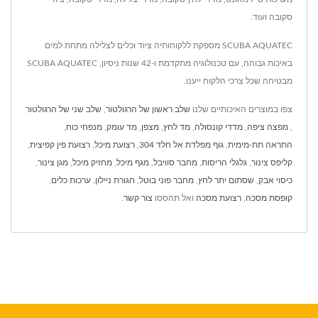
סקובה ועוד.
SCUBA AQUATEC מספקת ללקוחותיה ציוד וכלים לצלילה מתחת למים
באיכות גבוהה, עם טכנולוגיה מתקדמת ו-42 שנות ניסיון, SCUBA AQUATEC
מבטיחה שכל צרכי הלקוח ייענו.
צפו במוצרים האיכותיים שלנו
שלב ראשון של הרגולטור
,
שלב שני של הרגולטור
,
מפצה ציפה
,
מדדי קונסולה
,
מד לחץ
,
מצפן
,
מד עומק
,
מנפחי כוח
,
התראה תת-מימית
,
גוף מפלדת אל חלד 304
,
רצועת מיכל
,
רצועת פין קפיצית
,
קליפס צינור
,
גלגלי הריסות
,
מחבר סוויבל
,
מגף מיכל
,
מחזיק מיכל
,
מגן צינור
,
כיסוי אבק
,
שסתום יתר לחץ
,
מחבר פוני בוטל
,
חגורת ניילון
,
ערכות כלים
,
קופסת מסכה
,
רצועת מסכה
ואל תהססו
צור קשר
.