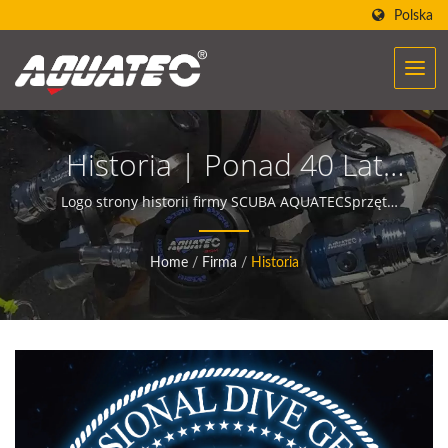
Polska
Historia | Ponad 40 Lat
Producent Sprzętu I
Logo strony historii firmy SCUBA AQUATECSprzęt
nurkowy AQUATEC tworzy moc, która pomaga ludziom
Akcesoriów Nurkowych |
spotykać się i komunikować z oceanem.
Home
/
Firma
/
Historia
SCUBA AQUATEC