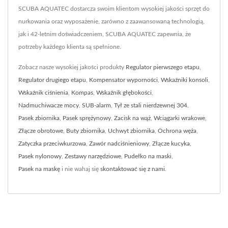
SCUBA AQUATEC dostarcza swoim klientom wysokiej jakości sprzęt do
nurkowania oraz wyposażenie, zarówno z zaawansowaną technologią,
jak i 42-letnim doświadczeniem, SCUBA AQUATEC zapewnia, że
potrzeby każdego klienta są spełnione.
Zobacz nasze wysokiej jakości produkty
Regulator pierwszego etapu
,
Regulator drugiego etapu
,
Kompensator wyporności
,
Wskaźniki konsoli
,
Wskaźnik ciśnienia
,
Kompas
,
Wskaźnik głębokości
,
Nadmuchiwacze mocy
,
SUB-alarm
,
Tył ze stali nierdzewnej 304
,
Pasek zbiornika
,
Pasek sprężynowy
,
Zacisk na wąż
,
Wciągarki wrakowe
,
Złącze obrotowe
,
Buty zbiornika
,
Uchwyt zbiornika
,
Ochrona węża
,
Zatyczka przeciwkurzowa
,
Zawór nadciśnieniowy
,
Złącze kucyka
,
Pasek nylonowy
,
Zestawy narzędziowe
,
Pudełko na maski
,
Pasek na maskę
i nie wahaj się
skontaktować się z nami
.