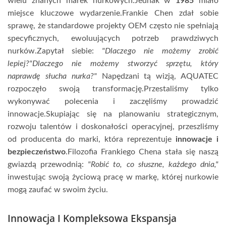
wielu znanych marek nurkowych.Jednak w
1985
miało
miejsce kluczowe wydarzenie.Frankie Chen zdał sobie
sprawę, że standardowe projekty OEM często nie spełniają
specyficznych, ewoluujących potrzeb prawdziwych
nurków.Zapytał siebie:
"Dlaczego nie możemy zrobić
lepiej?"Dlaczego nie możemy stworzyć sprzętu, który
naprawdę słucha nurka?"
Napędzani tą wizją, AQUATEC
rozpoczęło swoją transformację.Przestaliśmy tylko
wykonywać polecenia i zaczęliśmy prowadzić
innowacje.Skupiając się na planowaniu strategicznym,
rozwoju talentów i doskonałości operacyjnej, przeszliśmy
od producenta do marki, która reprezentuje
innowacje i
bezpieczeństwo
.Filozofia Frankiego Chena stała się naszą
gwiazdą przewodnią:
"Robić to, co słuszne, każdego dnia,"
inwestując swoją życiową pracę w markę, której nurkowie
mogą zaufać w swoim życiu.
Innowacja I Kompleksowa Ekspansja