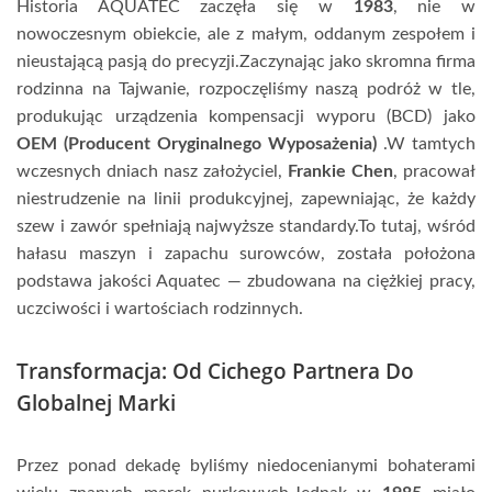
Historia AQUATEC zaczęła się w
1983
, nie w
nowoczesnym obiekcie, ale z małym, oddanym zespołem i
nieustającą pasją do precyzji.Zaczynając jako skromna firma
rodzinna na Tajwanie, rozpoczęliśmy naszą podróż w tle,
produkując urządzenia kompensacji wyporu (BCD) jako
OEM (Producent Oryginalnego Wyposażenia)
.W tamtych
wczesnych dniach nasz założyciel,
Frankie Chen
, pracował
niestrudzenie na linii produkcyjnej, zapewniając, że każdy
szew i zawór spełniają najwyższe standardy.To tutaj, wśród
hałasu maszyn i zapachu surowców, została położona
podstawa jakości Aquatec — zbudowana na ciężkiej pracy,
uczciwości i wartościach rodzinnych.
Transformacja: Od Cichego Partnera Do
Globalnej Marki
Przez ponad dekadę byliśmy niedocenianymi bohaterami