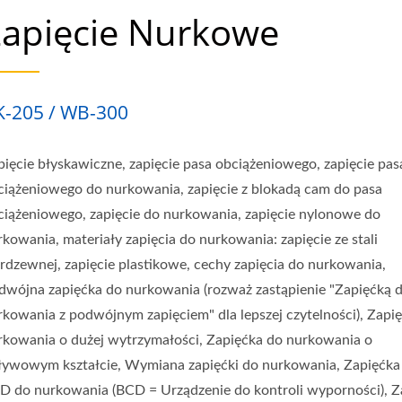
ym Zapięciem" Dla Lepszej C
apięcie Nurkowe
użej Wytrzymałości, Zapięć
e, Wymiana Zapięćki Do Nurk
K-205 / WB-300
a (BCD = Urządzenie Do Kont
alniania Ciężaru Do Nurkowan
pięcie błyskawiczne, zapięcie pasa obciążeniowego, zapięcie pas
ciążeniowego do nurkowania, zapięcie z blokadą cam do pasa
znego, Zapięćka Do Nurkowani
ciążeniowego, zapięcie do nurkowania, zapięcie nylonowe do
nia W Klasie Morskiej, Zapi
rkowania, materiały zapięcia do nurkowania: zapięcie ze stali
erdzewnej, zapięcie plastikowe, cechy zapięcia do nurkowania,
o Nurkowania O Niskim Profil
dwójna zapięćka do nurkowania (rozważ zastąpienie "Zapięćką 
rkowania z podwójnym zapięciem" dla lepszej czytelności), Zapi
ęcie Do Nurkowania Samoblok
rkowania o dużej wytrzymałości, Zapięćka do nurkowania o
owania:, Najlepsze Zapięcie
ływowym kształcie, Wymiana zapięćki do nurkowania, Zapięćka
D do nurkowania (BCD = Urządzenie do kontroli wyporności), Z