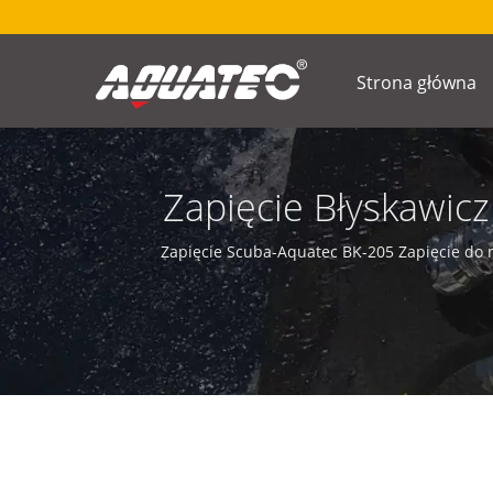
Strona główna
Zapięcie Błyskawic
Obciążeniowego D
Zapięcie Scuba-Aquatec BK-205 Zapięcie do
Obciążeniowego, 
Nurkowania, Mater
Nierdzewnej, Zapi
Podwójna Zapięćka 