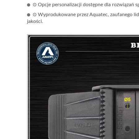
⊙ Opcje personalizacji dostępne dla rozwiązań
⊙ Wyprodukowane przez Aquatec, zaufanego lide
jakości.