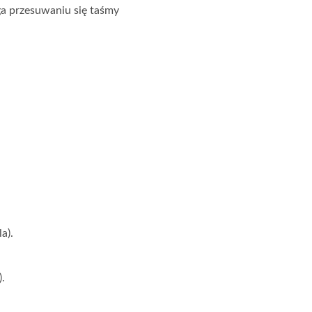
a przesuwaniu się taśmy
a).
.