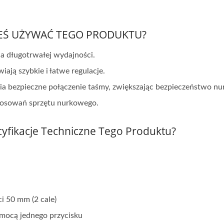
NEŚ UŻYWAĆ TEGO PRODUKTU?
la długotrwałej wydajności.
ają szybkie i łatwe regulacje.
a bezpieczne połączenie taśmy, zwiększając bezpieczeństwo nu
tosowań sprzętu nurkowego.
ecyfikacje Techniczne Tego Produktu?
amizelka Ratunkowa
System Nawilżania Fil
UDT/NAVY SEAL
Powietrza Guardian Se
i 50 mm (2 cale)
omocą jednego przycisku