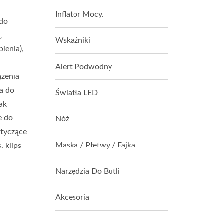
ybór Odpowiedniego
Inflator Mocy.
żenia" Bardziej
 do
,
Wskaźniki
owiednie Zapięcie Do
ienia),
ia, Czy Zapięcia Do
Alert Podwodny
ążenia
pieczeństwa Zapięcia
a do
Światła LED
ak
 Klips Do Pasa
e do
Nóż
ducent Kompasów
otyczące
Maska / Płetwy / Fajka
 klips
EC
Narzędzia Do Butli
Akcesoria