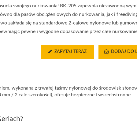
psucia swojego nurkowania! BK-205 zapewnia niezawodną wym
równo dla pasów obciążeniowych do nurkowania, jak i freedivin
two zakłada się na standardowe 2-calowe nylonowe lub gumowe
pewniając pewne i wygodne dopasowanie przez całe nurkowanie
ZAPYTAJ TERAZ
DODAJ DO L
niem, wykonana z trwałej taśmy nylonowej do środowisk słono
mm / 2 cale szerokości), oferuje bezpieczne i wszechstronne
Seriach?