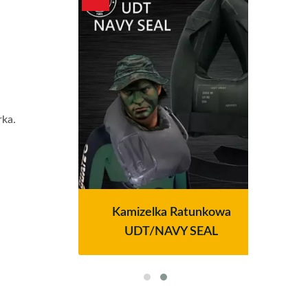
rka.
tra
Kamizelka Ratunkowa
Sy
ries
UDT/NAVY SEAL
Pow