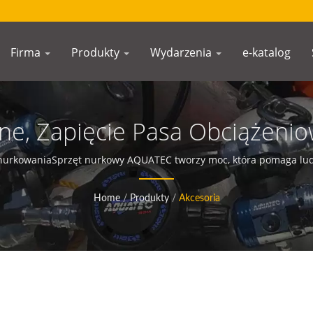
Firma
Produkty
Wydarzenia
e-katalog
zne, Zapięcie Pasa Obciążenio
o Nurkowania, Zapięcie Z Bl
 nurkowaniaSprzęt nurkowy AQUATEC tworzy moc, która pomaga lud
Zapięcie Do Nurkowania, Zap
Home
/
Produkty
/
Akcesoria
iały Zapięcia Do Nurkowania:
ęcie Plastikowe, Cechy Zapię
Do Nurkowania (rozważ Zastą