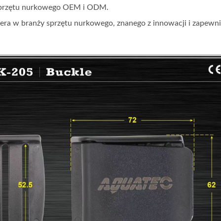
 sprzętu nurkowego OEM i ODM.
ra w branży sprzętu nurkowego, znanego z innowacji i zapewni