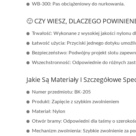
WB-300: Pas obciążeniowy do nurkowania.
🙂 CZY WIESZ, DLACZEGO POWINIE
Trwałość: Wykonane z wysokiej jakości nylonu d
Łatwość użycia: Przyciski jednego dotyku umożliwi
Bezpieczeństwo: Podwójny projekt slotu zapewni
Wszechstronność: Odpowiednie do różnych zas
Jakie Są Materiały I Szczegółowe Sp
Numer przedmiotu: BK-205
System Nawilżania Filtra
K
Produkt: Zapięcie z szybkim zwolnieniem
Powietrza Guardian Series
Materiał: Nylon
Otwór bramy: Odpowiedni dla taśmy o szerokośc
Mechanizm zwolnienia: Szybkie zwolnienie za p