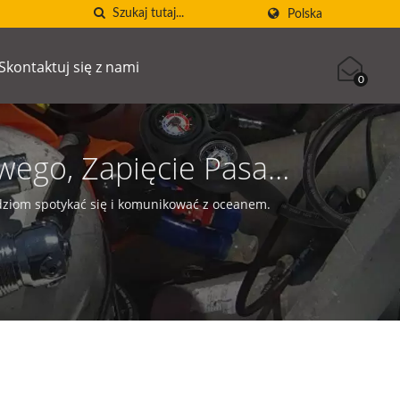
Polska
Skontaktuj się z nami
0
wego, Zapięcie Pasa
okadą Cam Do Pasa
ziom spotykać się i komunikować z oceanem.
ięcie Nylonowe Do
 Zapięcie Ze Stali
cia Do Nurkowania,
pienie "Zapięćką Do