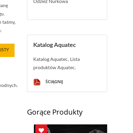
Odzież Nurkowa
ianę
gu.
 taśmy,
.
Katalog Aquatec
ISTY
Katalog Aquatec, Lista
produktów Aquatec.
ŚCIĄGNIJ
wodnych.
Gorące Produkty