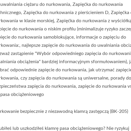
enia (rozważ Zastąpienie "W
 uwalniania ciężaru do nurkowania, Zapięćka do nurkowania
rkowania Do Uwalniania Obcią
chnicznego, Zapięćka do nurkowania z pierścieniem D, Zapięćka
rkowania w klasie morskiej, Zapięćka do nurkowania z wyściółką
ułowaniem), Jak Wybrać Odp
pięcie do nurkowania o niskim profilu (minimalizuje ryzyko zaczep
pięcie do nurkowania samoblokujące, informacje o zapięciu do
rzymać Zapięcie Do Nurkowan
rkowania:, najlepsze zapięcie do nurkowania do uwalniania obci
rsalne, Porady Dotyczące Bez
ozważ zastąpienie "Wybór odpowiedniego zapięcia do nurkowani
alniania obciążenia" bardziej informacyjnym sformułowaniem), j
, Zapięcie Do Nurkowania Vs.
brać odpowiednie zapięcie do nurkowania, jak utrzymać zapięci
 | Manometry Nurkowe | Pro
rkowania, czy zapięcia do nurkowania są uniwersalne, porady d
zpieczeństwa zapięcia do nurkowania, zapięcie do nurkowania vs.
odwodnych | SCUBA AQUAT
 pasa obciążeniowego
rkowanie bezpiecznie z niezawodną klamrą zastępczą (BK-205)
ubiłeś lub uszkodziłeś klamrę pasa obciążeniowego? Nie ryzykuj