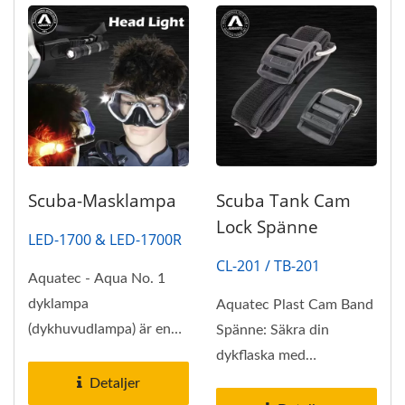
Scuba-Masklampa
Scuba Tank Cam
Lock Spänne
LED-1700 & LED-1700R
CL-201 / TB-201
Aquatec - Aqua No. 1
dyklampa
Aquatec Plast Cam Band
(dykhuvudlampa) är en
Spänne: Säkra din
toppmodern,
dykflaska med
ultrakompakt och
självförtroende.
Detaljer