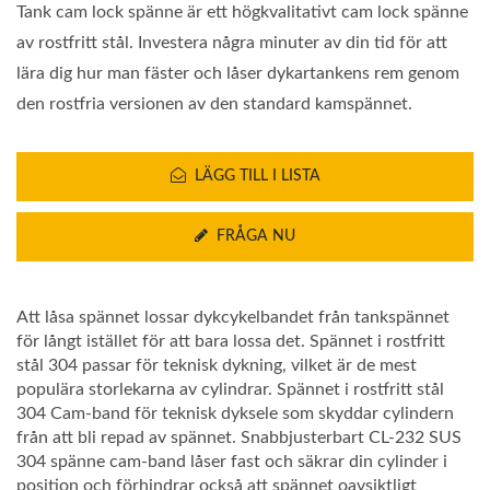
Tank cam lock spänne är ett högkvalitativt cam lock spänne
av rostfritt stål. Investera några minuter av din tid för att
lära dig hur man fäster och låser dykartankens rem genom
den rostfria versionen av den standard kamspännet.
LÄGG TILL I LISTA
FRÅGA NU
Att låsa spännet lossar dykcykelbandet från tankspännet
för långt istället för att bara lossa det. Spännet i rostfritt
stål 304 passar för teknisk dykning, vilket är de mest
populära storlekarna av cylindrar. Spännet i rostfritt stål
304 Cam-band för teknisk dyksele som skyddar cylindern
från att bli repad av spännet. Snabbjusterbart CL-232 SUS
304 spänne cam-band låser fast och säkrar din cylinder i
position och förhindrar också att spännet oavsiktligt