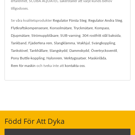
erfarenhet, SCUBA AQUATEC säkerställer att varje kunds behov
tillgodoses.
Se våra kvalitetsprodukter
Regulator Första Steg
,
Regulator Andra Steg
,
Flytkraftskompenserare
,
Konsolmätare
,
Tryckmätare
,
Kompass
,
Djupmätare
,
Strömuppblåsare
,
SUB-varning
,
304 rostfritt stål baksida
,
Tankband
,
Fjäderfena rem
,
Slangklämma
,
Vrakhjul
,
Svängkoppling
,
Tankstövel
,
Tankhållare
,
Slangskydd
,
Dammskydd
,
Övertrycksventil
,
Pony Buttle-koppling
,
Nylonrem
,
Verktygssatser
,
Maskinlåda
,
Rem för maskin
och tveka inte att
kontakta oss
.
Född För Att Dyka