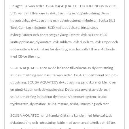
Beläget i Taiwan sedan 1984, har AQUATEC - DUTON INDUSTRY CO.,
LTD. varit en tillverkare av dykutrustning och dykutrustning.Deras
huvudsakliga dykutrustning och dykutrustning inkluderar, Scuba SUS
Tank Cam Lock Spänne, BCD kraftuppblåsare, första stegs
dykregulatorer och andra stegs dykregulatorer, dyk BCD:er, BCD
kraftuppblåsare, dykmätare, dyk sublarm, dyk duo-larm, dyklampor och
undervattens tryckmätare för dykning, som har sålts till över 45 länder
med CE-certifiering.
SCUBA AQUATEC är en av de ledande tillverkarna av dykutrustning |
scuba-utrustning med bas i Taiwan sedan 1984. CE-certifierad och pro-
utrustning, SCUBA AQUATEC's dykutrustning ger dykare världen över
en utmärkt och unik dykupplevelse. Det breda urvalet av dyk- och
scuba-utrustning inkluderar dykfenor, sidemount-system, scuba
tryckmätare, dykmätare, scuba-mätare, scuba-utrustning och mer.
SCUBA AQUATEC har tillhandahållit sina kunder med högkvalitativ
dykutrustning och -utrustning, både med avancerad teknik och 42 års