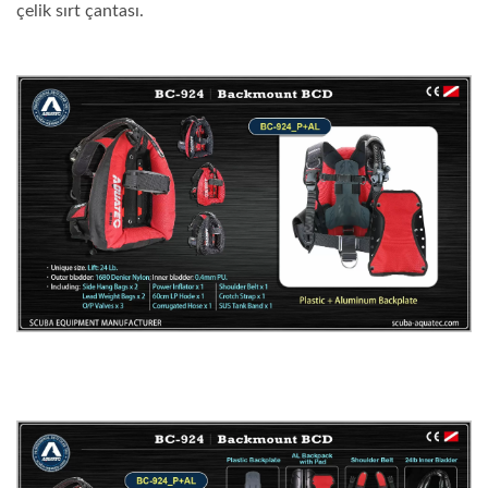
çelik sırt çantası.