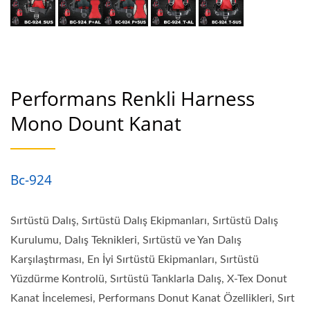
Tankla Dalış, Sırt Montu
Dalış Eğitimi, Sırt Montu
Dalış Ekipmanı Seçimi,
Performans Renkli Harness
Farklı Ortamlarda Sırt
Mono Dount Kanat
Montu Dalışı, Scuba Dalış
Ekipmanı Incelemeleri |
Bc-924
Dalış Ölçerleri | Su Altı
Pusulaları Üreticisi |
Sırtüstü Dalış, Sırtüstü Dalış Ekipmanları, Sırtüstü Dalış
SCUBA AQUATEC
Kurulumu, Dalış Teknikleri, Sırtüstü ve Yan Dalış
Karşılaştırması, En İyi Sırtüstü Ekipmanları, Sırtüstü
Yüzdürme Kontrolü, Sırtüstü Tanklarla Dalış, X-Tex Donut
Kanat İncelemesi, Performans Donut Kanat Özellikleri, Sırt