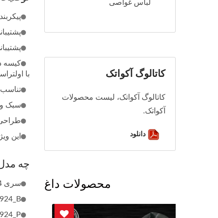
لباس غواصی
پیکربندی به سبک
پشتیبان
پشتیبانی محافظ PU: لایه داخلی پلی اورت
کیسه دا
کاتالوگ آکواتک
با اولترا
تناسب 
کاتالوگ آکواتک، لیست محصولات
سبک و 
آکواتک.
طراحی قابل تنظیم: 924
دانلود
این ویژگی‌ها BC-924 را برای همه سطوح غواصان
چه مدل‌
محصولات داغ
سری BC-924: سیستم مثانه پشت 24 پوند، در پیکربندی‌های مختلف موجود است:
BC-924_B: ظرفیت 24 پوند، طراحی کیسه
BC-924_P: ظرفیت 24 پوند، پایه‌های کوله‌پشت