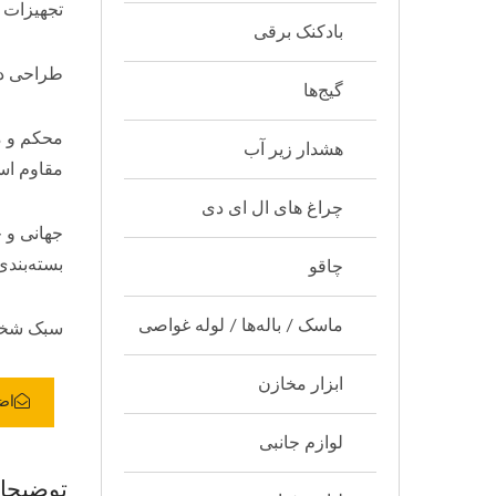
تجهیزات 
بادکنک برقی
طراحی دونات streamlined: کاهش کشش زیر آب،
گیج‌ها
هشدار زیر آب
مقاوم ا
چراغ های ال ای دی
جهانی و 
بسته‌بندی
چاقو
ماسک / باله‌ها / لوله غواصی
سبک شخصی
ابزار مخازن
اض
لوازم جانبی
توضیحا