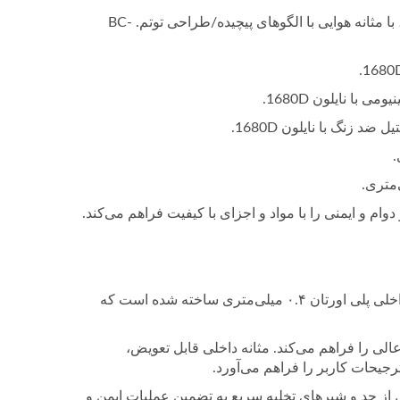
BC-924_PC: ظرفیت 24 پوند، پایه‌های کوله‌پشتی پلاستیکی با نایلون 1680D، با مثانه هوایی با الگوهای پیچیده/طراحی توتم. BC-
 و ایمنی را با مواد و اجزای با کیفیت فراهم می‌کند.
سیستم رطوبت‌گیر فیلتر هوای
سری گاردین
ساخت با کیفیت بالا: سیستم مثانه از پارچه نایلون ۱۶۸۰ دنیر با دوام و مثانه داخلی پلی اورتان ۰.۴ میلی‌متری ساخته شده است که
 شده) کنترل شناوری عالی را فراهم می‌کند. مثانه داخلی قابل تعویض،
جیحات کاربر را فراهم می‌آورد.
 از حد و شیرهای تخلیه سریع به تضمین عملیات ایمن و