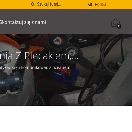
Polska
Skontaktuj się z nami
0
ia Z Plecakiem,
urkowania, Nurkowanie
tykać się i komunikować z oceanem.
rzęt Do Nurkowania Z
Plecakiem, Nurkowanie
Tex Donut, Cechy
ętu Do Nurkowania Z