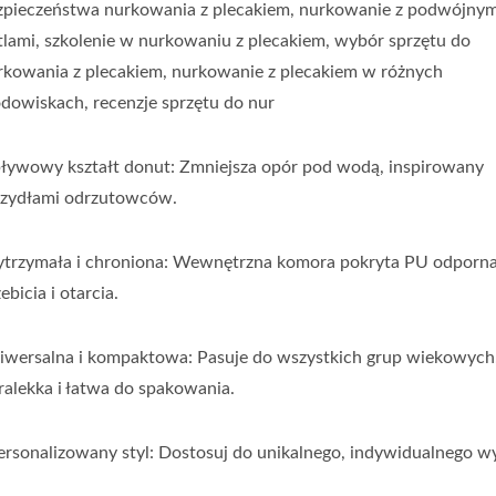
zpieczeństwa nurkowania z plecakiem, nurkowanie z podwójnym
tlami, szkolenie w nurkowaniu z plecakiem, wybór sprzętu do
rkowania z plecakiem, nurkowanie z plecakiem w różnych
odowiskach, recenzje sprzętu do nur
ływowy kształt donut: Zmniejsza opór pod wodą, inspirowany
rzydłami odrzutowców.
trzymała i chroniona: Wewnętrzna komora pokryta PU odporna
ebicia i otarcia.
iwersalna i kompaktowa: Pasuje do wszystkich grup wiekowych
tralekka i łatwa do spakowania.
ersonalizowany styl: Dostosuj do unikalnego, indywidualnego w