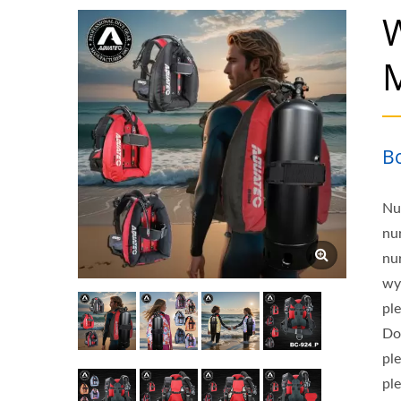
Plecakiem, Nurkowan
Techniki Nurkowania
Porady Dotyczące Be
Z Podwójnymi Butl
B
Sprzętu Do Nurko
Różnych Środowiskac
Nu
nu
| Producent
nu
wy
pl
Do
pl
pl