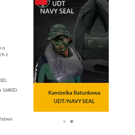
m o
ch z
80D.
u 1680D.
tra
Kamizelka Ratunkowa
Sy
ries
UDT/NAVY SEAL
Pow
eństwo