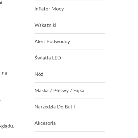
i
Inflator Mocy.
Wskaźniki
Alert Podwodny
Światła LED
 na
Nóż
Maska / Płetwy / Fajka
,
Narzędzia Do Butli
Akcesoria
yglądu.