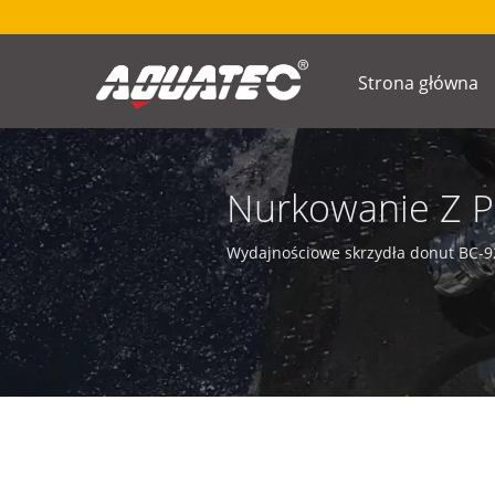
Strona główna
Nurkowanie Z P
Konfiguracja Nurkowa
Wydajnościowe skrzydła donut BC-9
Z Plecakiem Vs. Nur
Plecakiem, Kontrola 
Z Butlami Pleca
Wydajności Skrzydł