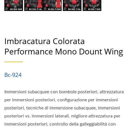
Ciambella Ad Alte
Prestazioni, Come
Utilizzare L'attrezzatura
Imbracatura Colorata
Per Immersioni Con
Performance Mono Dount Wing
Bombole Posteriori,
Immersioni Con Bombole
Bc-924
Posteriori Per Principianti,
Tecniche Avanzate Di
Immersioni subacquee con bombole posteriori, attrezzatura
Immersioni Con Bombole
per immersioni posteriori, configurazione per immersioni
posteriori, tecniche di immersione subacquee, immersioni
Posteriori, Vantaggi Delle
posteriori vs. immersioni laterali, migliore attrezzatura per
Immersioni Con Bombole
immersioni posteriori, controllo della galleggiabilità con