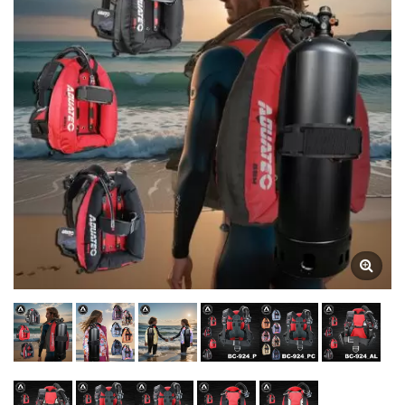
Posteriori Vs. Immersioni
Laterali, Migliore
Attrezzatura Per
Immersioni Posteriori,
Controllo Della
Galleggiabilità Con
Bombole Posteriori,
Immersioni Con Bombole
Posteriori, Recensione Del
Wing A Ciambella X-Tex,
Caratteristiche Del Wing A