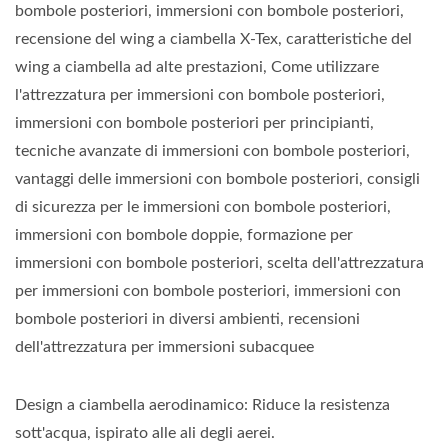
Posteriori, Consigli Di
bombole posteriori, immersioni con bombole posteriori,
recensione del wing a ciambella X-Tex, caratteristiche del
Sicurezza Per Le
wing a ciambella ad alte prestazioni, Come utilizzare
Immersioni Con Bombole
l'attrezzatura per immersioni con bombole posteriori,
immersioni con bombole posteriori per principianti,
Posteriori, Immersioni Con
tecniche avanzate di immersioni con bombole posteriori,
Bombole Doppie,
vantaggi delle immersioni con bombole posteriori, consigli
di sicurezza per le immersioni con bombole posteriori,
Formazione Per
immersioni con bombole doppie, formazione per
Immersioni Con Bombole
immersioni con bombole posteriori, scelta dell'attrezzatura
Posteriori, Scelta
per immersioni con bombole posteriori, immersioni con
bombole posteriori in diversi ambienti, recensioni
Dell'attrezzatura Per
dell'attrezzatura per immersioni subacquee
Immersioni Con Bombole
Design a ciambella aerodinamico: Riduce la resistenza
Posteriori, Immersioni Con
sott'acqua, ispirato alle ali degli aerei.