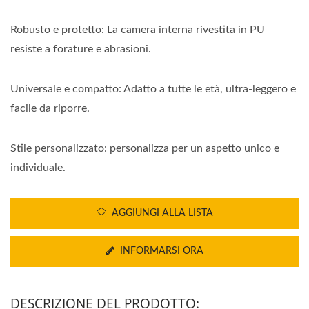
Bombole Posteriori In
Diversi Ambienti,
Robusto e protetto: La camera interna rivestita in PU
resiste a forature e abrasioni.
Recensioni
Dell'attrezzatura Per
Universale e compatto: Adatto a tutte le età, ultra-leggero e
facile da riporre.
Immersioni Subacquee |
Manometri Per
Stile personalizzato: personalizza per un aspetto unico e
Immersione | Fabbricante
individuale.
Di Bussole Subacquee |
AGGIUNGI ALLA LISTA
SCUBA AQUATEC
INFORMARSI ORA
DESCRIZIONE DEL PRODOTTO: