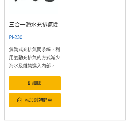
三合一潛水充排氣閥
PI-230
氣動式充排氣閥系統，利
用氣動充排氣的方式減少
海水及雜物進入內部，提
高穩定度及降低故障率且
易於維修。 全新的氣動
細節
式充排氣設計，能精準的
控制浮力，輕鬆呈現完美
添加到詢問車
的中性浮力。 創新的氣
動式充排氣控制系統。
結合水下蜂鳴器使用。