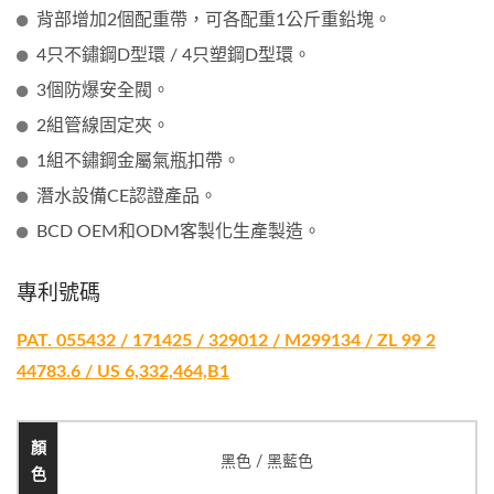
背部增加2個配重帶，可各配重1公斤重鉛塊。
4只不鏽鋼D型環 / 4只塑鋼D型環。
3個防爆安全閥。
2組管線固定夾。
1組不鏽鋼金屬氣瓶扣帶。
潛水設備CE認證產品。
BCD OEM和ODM客製化生產製造。
專利號碼
PAT. 055432 / 171425 / 329012 / M299134 / ZL 99 2
44783.6 / US 6,332,464,B1
顏
黑色 / 黑藍色
色