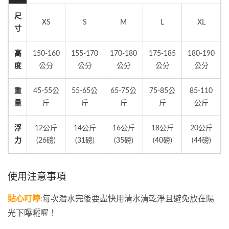
尺
XS
S
M
L
XL
寸
高
150-160
155-170
170-180
175-185
180-190
度
公分
公分
公分
公分
公分
重
45-55公
55-65公
65-75公
75-85公
85-110
量
斤
斤
斤
斤
公斤
浮
12公斤
14公斤
16公斤
18公斤
20公斤
力
(26磅)
(31磅)
(35磅)
(40磅)
(44磅)
使用注意事項
貼心叮嚀:
每次潛水完後要盡快用清水清乾淨且避免放在陽
光下曝曬喔！