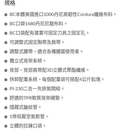
規格
BC本體美國進口1000丹尼高韌性Cordura纖維布料。
BC口袋1680丹尼尼龍布料。
BC口袋配有建置可固定刀具之固定孔。
可調整式固定胸帶及肩帶。
調整式腰帶，適合各種腰圍使用者。
獨立式背架系統。
背部、背部肩帶配3D立體式聚酯纖維。
快卸配重系統，每個配重袋可搭配4公斤鉛塊。
PI-230二合一充排氣閥組。
舒適的TPR軟質背架襯墊。
隱藏式皺紋管。
1條低壓空氣軟管。
立體的拉鍊口袋。