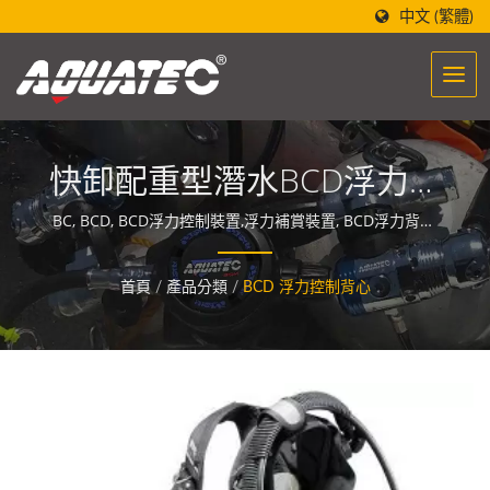
中文 (繁體)
快卸配重型潛水BCD浮力控
制裝置
BC, BCD, BCD浮力控制裝置,浮力補賞裝置, BCD浮力背心,
潛水裝備重裝, 浮力調整背心,潛水深潛裝備, / 全球潛水設備
王 (潛水設備製造生產批發)-世界潛水第一品牌
首頁
/
產品分類
/
BCD 浮力控制背心
「AQUATEC」，設計的潛水設備製造醞釀著一股能量，讓
人們與海洋相遇與融合。