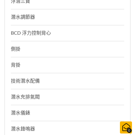
浮潛三寶
潛水調節器
BCD 浮力控制背心
側掛
背掛
技術潛水配備
潛水充排氣閥
潛水儀錶
潛水鋒鳴器
0