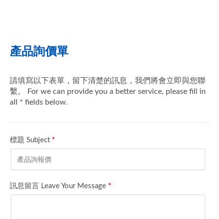
增加空氣流動速度(充氣/
排氣)提升標準充排氣控
制性能。 全新設計的洩
氣閥，使用者可直覺的控
制反應。 流線型的設
計，減少拖拉及龐大體
積。 實現完美的浮力控
制及精確的手指頭操控。
三種排氣方式:氣動、拉
閥及吹氣排氣。