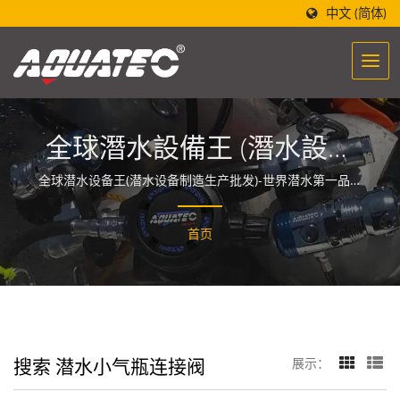
中文 (简体)
全球潛水設備王 (潛水設備
製造生產批發)-世界潛水第
全球潜水设备王(潜水设备制造生产批发)-世界潜水第一品牌
「AQUATEC」，设计的潜水设备制造酝酿着一股能量，让
一品牌 (AQUATEC)
人们与海洋相遇与融合。
首页
搜索 潜水小气瓶连接阀
展示：