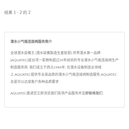
结果 1 - 2 的 2
潜水小气瓶连接阀服务简介
全球潛水設備王 (潛水設備製造生產批發)-世界潛水第一品牌
(AQUATEC)是台湾一家拥有超过39年经验的专业潜水小气瓶连接阀生产
制造服务商. 我们成立于西元1984年, 在潜水设备制造业领域
上,AQUATEC提供专业高品质的潜水小气瓶连接阀制造服务,AQUATEC
总是可以达成客户各种品质要求
AQUATEC邀请您立即浏览我们各项产品服务并
立即联络我们
.