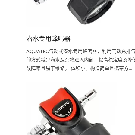
潜水专用蜂鸣器
AQUATEC气动式潜水专用蜂鸣器，利用气动充排
的方式减少海水及杂物进入内部，提高稳定度及降
故障率且易于维修。 体积小、构造简单且携带方
便。 用于陆地上及水面下呼叫船舶及潜伴用。 潜水
专用蜂鸣器陆上音量可达1公里远。 潜水专用蜂鸣
水下音量可达100公尺远。 装于低压管及充气阀中
即可。 用手指轻压按钮即可。 接头:...