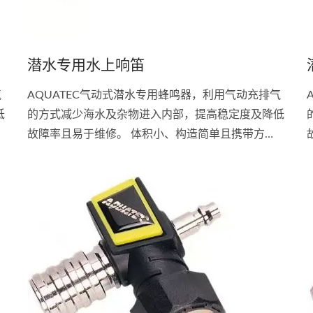
潜水专用水上响笛
气
AQUATEC气动式潜水专用蜂鸣器，利用气动充排气
低
的方式减少海水及杂物进入内部，提高稳定度及降低
故障率且易于维修。 体积小、构造简单且携带方
里
便。 用于陆地上呼叫船舶及潜伴用。 音量可达1公里
远。 装于低压管及充气阀中间即可。 用手指轻压按
钮即可。 接头:Scubapro...