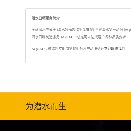
潜水口哨服务简介
全球潛水設備王 (潛水設備製造生產批發)-世界潛水第一品牌 (AQ
潜水口哨制造服务,AQUATEC总是可以达成客户各种品质要求
AQUATEC邀请您立即浏览我们各项产品服务并
立即联络我们
.
为潜水而生