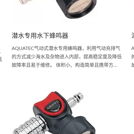
潜水专用水下蜂鸣器
AQUATEC气动式潜水专用蜂鸣器，利用气动充排气
气
的方式减少海水及杂物进入内部，提高稳定度及降低
低
故障率且易于维修。 体积小、构造简单且携带方
便。 用于陆地上及水面下呼叫船舶及潜伴用。 潜水
专用蜂鸣器陆上音量可达1公里远。 潜水专用蜂鸣器
器
水下音量可达100公尺远。 装于低压管及充气阀中间
间
即可。 用手指轻压按钮即可。 使用后请以清水冲
洗。 接头:Scubapro...
洗