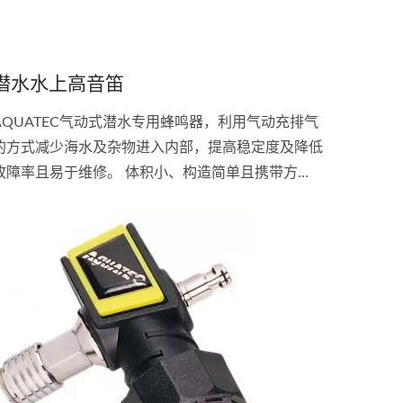
潜水水上高音笛
AQUATEC气动式潜水专用蜂鸣器，利用气动充排气
的方式减少海水及杂物进入内部，提高稳定度及降低
故障率且易于维修。 体积小、构造简单且携带方
便。 用于陆地上呼叫船舶及潜伴用。 音量可达1公里
远。 装于低压管及充气阀中间即可。 用手指轻压按
钮即可。 接头:Seaquest...