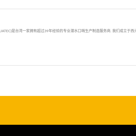
UATEC)是台湾一家拥有超过39年经验的专业潜水口哨生产制造服务商. 我们成立于西元