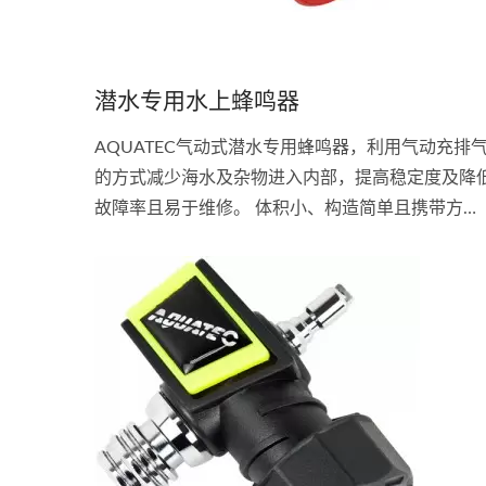
潜水专用水上蜂鸣器
AQUATEC气动式潜水专用蜂鸣器，利用气动充排
的方式减少海水及杂物进入内部，提高稳定度及降
故障率且易于维修。 体积小、构造简单且携带方
便。 用于陆地上呼叫船舶及潜伴用。 音量可达1公
远。 装于低压管及充气阀中间即可。 用手指轻压按
钮即可。 接头:...