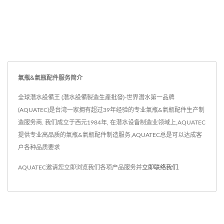
氣瓶&氣瓶配件服务简介
全球潛水設備王 (潛水設備製造生產批發)-世界潛水第一品牌
(AQUATEC)是台湾一家拥有超过39年经验的专业氣瓶&氣瓶配件生产制
造服务商. 我们成立于西元1984年, 在潜水设备制造业领域上,AQUATEC
提供专业高品质的氣瓶&氣瓶配件制造服务,AQUATEC总是可以达成客
户各种品质要求
AQUATEC邀请您立即浏览我们各项产品服务并
立即联络我们
.