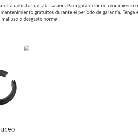
contra defectos de fabricación. Para garantizar un rendimiento 
 mantenimiento gratuitos durante el período de garantía. Tenga 
, mal uso o desgaste normal.
eco Salvavidas Flotante
Sistema De Humedad
UDT/NAVY SEAL
Filtro De Aire Series Gu
Buceo