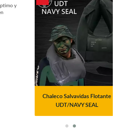
óptimo y
en
 Del
Chaleco Salvavidas Flotante
Si
ardian
UDT/NAVY SEAL
Filtr