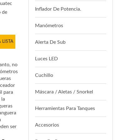
quatec
Inflador De Potencia.
o de
Manómetros
 LISTA
Alerta De Sub
Luces LED
anto, no
anómetros
Cuchillo
ueras
buceador
Máscara / Aletas / Snorkel
il para
 la
gueras
Herramientas Para Tanques
manguera
n
Accesorios
eden ser