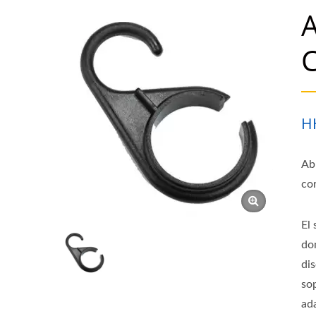
H
Ab
co
El
do
dis
so
ad