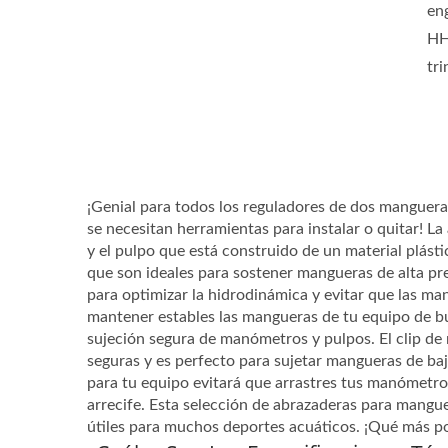
en
HH
tri
¡Genial para todos los reguladores de dos manguera
se necesitan herramientas para instalar o quitar! 
y el pulpo que está construido de un material plás
que son ideales para sostener mangueras de alta pres
para optimizar la hidrodinámica y evitar que las ma
mantener estables las mangueras de tu equipo de b
sujeción segura de manómetros y pulpos. El clip d
seguras y es perfecto para sujetar mangueras de ba
para tu equipo evitará que arrastres tus manómetros 
arrecife. Esta selección de abrazaderas para mang
útiles para muchos deportes acuáticos. ¡Qué más p