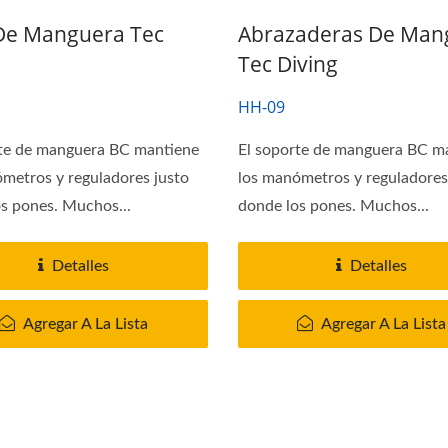
 De Manguera Tec
Abrazaderas De Man
Tec Diving
HH-09
rte de manguera BC mantiene
El soporte de manguera BC m
metros y reguladores justo
los manómetros y reguladores
s pones. Muchos...
donde los pones. Muchos...
Detalles
Detalles
Agregar A La Lista
Agregar A La Lista