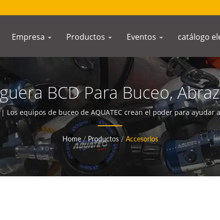
Empresa
Productos
Eventos
catálogo el
guera BCD Para Buceo, Abra
Manómetros De Buceo | Fabri
 Los equipos de buceo de AQUATEC crean el poder para ayudar a l
océano.
Submarinas | SCUBA AQUATE
Home
/
Productos
/
Accesorios