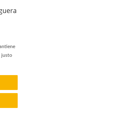
guera
antiene
 justo