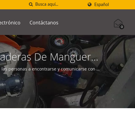
Español
ectrónico
Contáctanos
0
zaderas De Manguera
cante De Brújulas
as personas a encontrarse y comunicarse con el
C