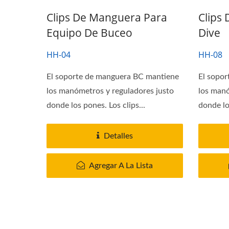
Clips De Manguera Para
Clips
Equipo De Buceo
Dive
HH-04
HH-08
El soporte de manguera BC mantiene
El sopo
los manómetros y reguladores justo
los manó
donde los pones. Los clips...
donde lo
Detalles
Agregar A La Lista