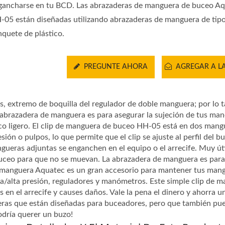
gancharse en tu BCD. Las abrazaderas de manguera de buceo A
-05 están diseñadas utilizando abrazaderas de manguera de tip
nquete de plástico.
PREGUNTE AHORA
AGREGAR A LA
s, extremo de boquilla del regulador de doble manguera; por lo t
La abrazadera de manguera es para asegurar la sujeción de tus m
tico ligero. El clip de manguera de buceo HH-05 está en dos mang
ión o pulpos, lo que permite que el clip se ajuste al perfil del 
ngueras adjuntas se enganchen en el equipo o el arrecife. Muy út
uceo para que no se muevan. La abrazadera de manguera es para
e manguera Aquatec es un gran accesorio para mantener tus man
ja/alta presión, reguladores y manómetros. Este simple clip de 
en el arrecife y causes daños. Vale la pena el dinero y ahorra u
ueras que están diseñadas para buceadores, pero que también pu
odría querer un buzo!