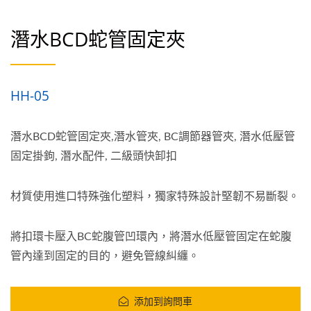
潛水BCD蛇管固定夾
HH-05
潛水BCD蛇管固定夾,潛水管夾, BC調節器管夾, 潛水低壓管
固定掛鉤, 潛水配件, 二級頭快卸扣
材質使用進口特殊強化塑料，獨家特殊設計堅韌不易斷裂。
將扣環卡壓入BC蛇腹管凹環內，將潛水低壓管固定在蛇腹
管內達到固定的目的，避免管線糾纏。
添加到詢問車