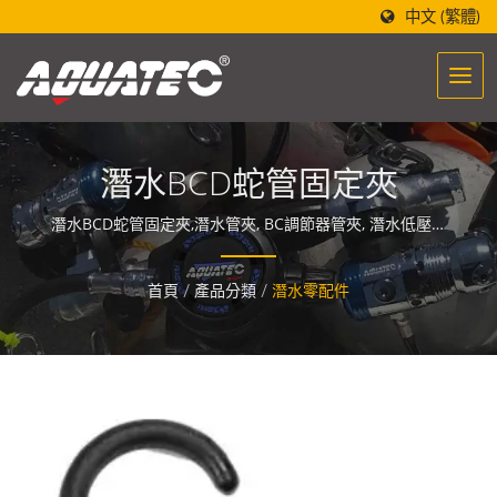
中文 (繁體)
潛水BCD蛇管固定夾
潛水BCD蛇管固定夾,潛水管夾, BC調節器管夾, 潛水低壓管
固定掛鉤, 潛水配件, 二級頭快卸扣 / 全球潛水設備王 (潛水
設備製造生產批發)-世界潛水第一品牌 「AQUATEC」，設
首頁
/
產品分類
/
潛水零配件
計的潛水設備製造醞釀著一股能量，讓人們與海洋相遇與融
合。