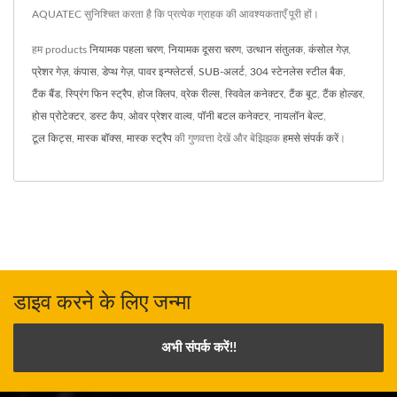
AQUATEC सुनिश्चित करता है कि प्रत्येक ग्राहक की आवश्यकताएँ पूरी हों।
हम products
नियामक पहला चरण
,
नियामक दूसरा चरण
,
उत्थान संतुलक
,
कंसोल गेज़
,
प्रेशर गेज़
,
कंपास
,
डेप्थ गेज़
,
पावर इन्फ्लेटर्स
,
SUB-अलर्ट
,
304 स्टेनलेस स्टील बैक
,
टैंक बैंड
,
स्प्रिंग फिन स्ट्रैप
,
होज क्लिप
,
व्रेक रील्स
,
स्विवेल कनेक्टर
,
टैंक बूट
,
टैंक होल्डर
,
होस प्रोटेक्टर
,
डस्ट कैप
,
ओवर प्रेशर वाल्व
,
पॉनी बटल कनेक्टर
,
नायलॉन बेल्ट
,
टूल किट्स
,
मास्क बॉक्स
,
मास्क स्ट्रैप
की गुणवत्ता देखें और बेझिझक
हमसे संपर्क करें
।
डाइव करने के लिए जन्मा
अभी संपर्क करें!!