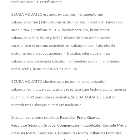
nationes cum CE certificatione.
SCUBA AQUATEC est unus ex ducibus instrumentorum
subaquaneorum | fabricatorum instrumentorum scuba in Taiwan ab
anno 1984. Certificatum CE & instrumenta pro, instrumenta
subaquanea SCUBA AQUATEC diversis in toto orbe praebet
excellentem et unicam experientiam subaquaneam. Lata electio
instrumentorum subaquaneorum & scuba, inter quae pinnas
subaquaneas, systemata lateralia, manometers scuba, manometers,
metra scuba, instrumenta scuba et plura.
SCUBA AQUATEC clientes suos instrumenta et apparatum
subaquaneum altae qualitatis praebet, tam cum technologia progressa
quam cum 42 annorum experientia, SCUBA AQUATEC curat ut
necessitates cuiusque clienti satisfaciantur.
Specta nostra bona qualitatis
Regulator Prima Gradus
,
Regulator Secunda Gradus
,
Compensator Flotabilitatis
,
Console Metra
,
Pressura Metra
,
Compassus
,
Profunditas Metra
,
Inflatores Potentiae
,