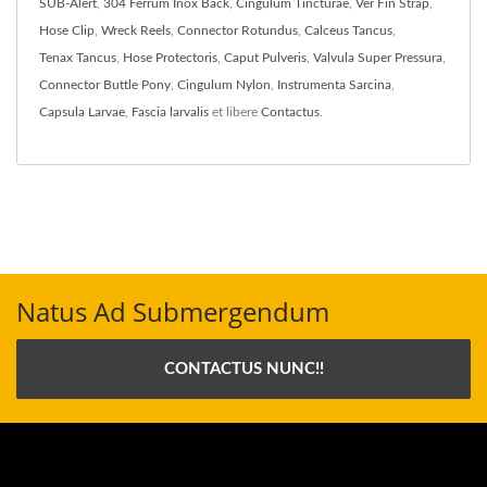
SUB-Alert
,
304 Ferrum Inox Back
,
Cingulum Tincturae
,
Ver Fin Strap
,
Hose Clip
,
Wreck Reels
,
Connector Rotundus
,
Calceus Tancus
,
Tenax Tancus
,
Hose Protectoris
,
Caput Pulveris
,
Valvula Super Pressura
,
Connector Buttle Pony
,
Cingulum Nylon
,
Instrumenta Sarcina
,
Capsula Larvae
,
Fascia larvalis
et libere
Contactus
.
Natus Ad Submergendum
CONTACTUS NUNC!!