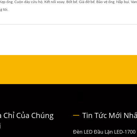
Kẹp ống
,
Cuộn dây cứu hộ
,
Kết nối xoay
,
Bốt bể
,
Giá đỡ bể
,
Bảo vệ ống
,
Nắp bụi
,
Van
g tôi
.
a Chỉ Của Chúng
Tin Tức Mới Nhấ
i
Đèn LED Đầu Lặn LED-1700