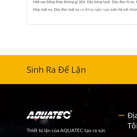
Mặt sau bằng thép không gỉ 304
,
Dây băng tank
,
Dây đeo lò xo
,
Hộp mặt nạ
,
Dây đeo mặt nạ
và đừng ngần ngại
Liên hệ với chún
Sinh Ra Để Lặn
Đị
Tô
Thiết bị lặn của AQUATEC tạo ra sức