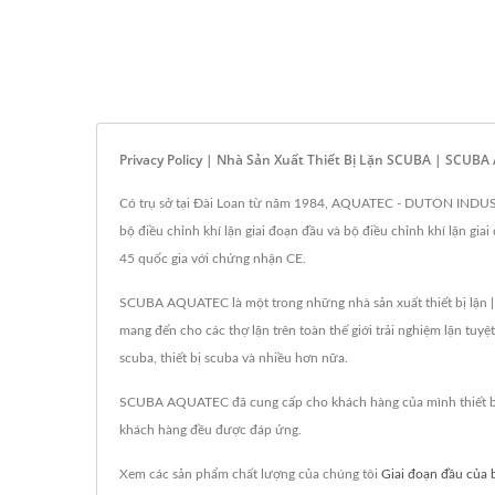
Privacy Policy | Nhà Sản Xuất Thiết Bị Lặn SCUBA | SCUB
Có trụ sở tại Đài Loan từ năm 1984, AQUATEC - DUTON INDUSTRY 
bộ điều chỉnh khí lặn giai đoạn đầu và bộ điều chỉnh khí lặn gi
45 quốc gia với chứng nhận CE.
SCUBA AQUATEC là một trong những nhà sản xuất thiết bị lặn |
mang đến cho các thợ lặn trên toàn thế giới trải nghiệm lặn tuyệ
scuba, thiết bị scuba và nhiều hơn nữa.
SCUBA AQUATEC đã cung cấp cho khách hàng của mình thiết bị 
khách hàng đều được đáp ứng.
Xem các sản phẩm chất lượng của chúng tôi
Giai đoạn đầu của 