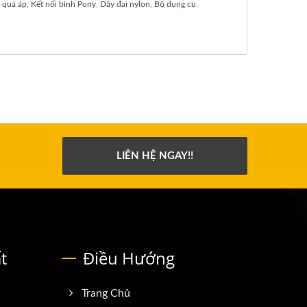
 quá áp
,
Kết nối bình Pony
,
Dây đai nylon
,
Bộ dụng cụ
,
LIÊN HỆ NGAY!!
t
Điều Hướng
Trang Chủ