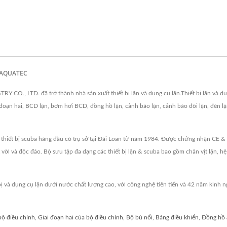
A AQUATEC
CO., LTD. đã trở thành nhà sản xuất thiết bị lặn và dụng cụ lặn.Thiết bị lặn và dụ
ai đoạn hai, BCD lặn, bơm hơi BCD, đồng hồ lặn, cảnh báo lặn, cảnh báo đôi lặn, đèn
 thiết bị scuba hàng đầu có trụ sở tại Đài Loan từ năm 1984. Được chứng nhận CE &
t vời và độc đáo. Bộ sưu tập đa dạng các thiết bị lặn & scuba bao gồm chân vịt lặn, 
và dụng cụ lặn dưới nước chất lượng cao, với công nghệ tiên tiến và 42 năm ki
bộ điều chỉnh
,
Giai đoạn hai của bộ điều chỉnh
,
Bộ bù nổi
,
Bảng điều khiển
,
Đồng hồ 