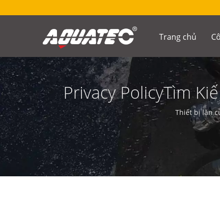
Trang chủ
Cô
Privacy PolicyTìm K
Thiết bị lặn 