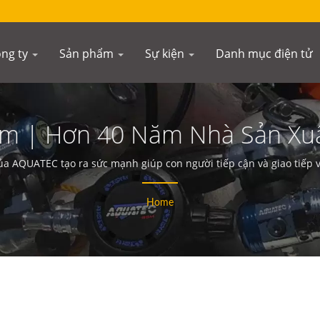
ng ty
Sản phẩm
Sự kiện
Danh mục điện tử
iếm | Hơn 40 Năm Nhà Sản Xuấ
Lặn | SCUBA AQUATEC
của AQUATEC tạo ra sức mạnh giúp con người tiếp cận và giao tiếp 
Home