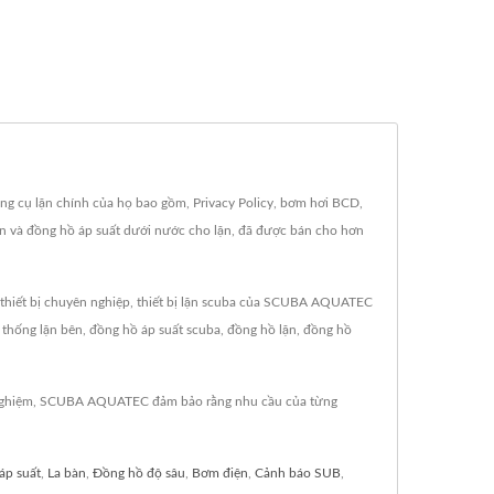
ng cụ lặn chính của họ bao gồm, Privacy Policy, bơm hơi BCD,
 lặn và đồng hồ áp suất dưới nước cho lặn, đã được bán cho hơn
 thiết bị chuyên nghiệp, thiết bị lặn scuba của SCUBA AQUATEC
hệ thống lặn bên, đồng hồ áp suất scuba, đồng hồ lặn, đồng hồ
nh nghiệm, SCUBA AQUATEC đảm bảo rằng nhu cầu của từng
áp suất
,
La bàn
,
Đồng hồ độ sâu
,
Bơm điện
,
Cảnh báo SUB
,