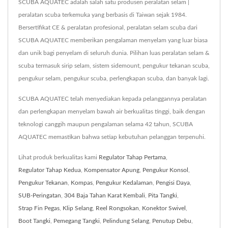
SCUBA AQUATEC adalah salah satu produsen peralatan selam |
peralatan scuba terkemuka yang berbasis di Taiwan sejak 1984.
Bersertifikat CE & peralatan profesional, peralatan selam scuba dari
SCUBA AQUATEC memberikan pengalaman menyelam yang luar biasa
dan unik bagi penyelam di seluruh dunia. Pilihan luas peralatan selam &
scuba termasuk sirip selam, sistem sidemount, pengukur tekanan scuba,
pengukur selam, pengukur scuba, perlengkapan scuba, dan banyak lagi.
SCUBA AQUATEC telah menyediakan kepada pelanggannya peralatan
dan perlengkapan menyelam bawah air berkualitas tinggi, baik dengan
teknologi canggih maupun pengalaman selama 42 tahun, SCUBA
AQUATEC memastikan bahwa setiap kebutuhan pelanggan terpenuhi.
Lihat produk berkualitas kami
Regulator Tahap Pertama
,
Regulator Tahap Kedua
,
Kompensator Apung
,
Pengukur Konsol
,
Pengukur Tekanan
,
Kompas
,
Pengukur Kedalaman
,
Pengisi Daya
,
SUB-Peringatan
,
304 Baja Tahan Karat Kembali
,
Pita Tangki
,
Strap Fin Pegas
,
Klip Selang
,
Reel Rongsokan
,
Konektor Swivel
,
Boot Tangki
,
Pemegang Tangki
,
Pelindung Selang
,
Penutup Debu
,