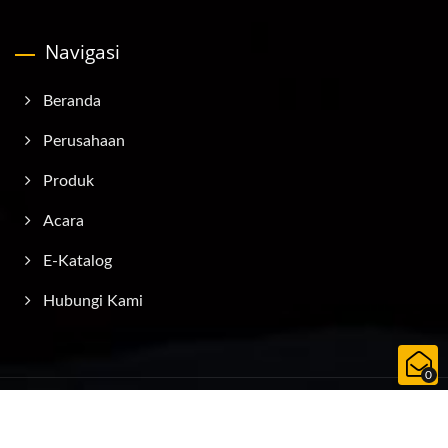
Navigasi
Beranda
Perusahaan
Produk
Acara
E-Katalog
Hubungi Kami
0
Copyright © 2026
AQUATEC - DUTON INDUSTRY CO., LTD.
All
Rights Reserved.
Consulted & Designed by
Ready-Market