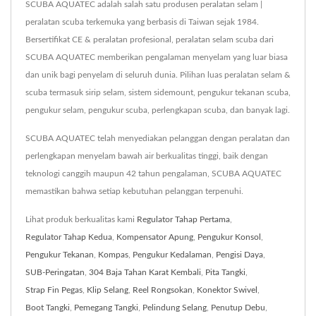
SCUBA AQUATEC adalah salah satu produsen peralatan selam |
peralatan scuba terkemuka yang berbasis di Taiwan sejak 1984.
Bersertifikat CE & peralatan profesional, peralatan selam scuba dari
SCUBA AQUATEC memberikan pengalaman menyelam yang luar biasa
dan unik bagi penyelam di seluruh dunia. Pilihan luas peralatan selam &
scuba termasuk sirip selam, sistem sidemount, pengukur tekanan scuba,
pengukur selam, pengukur scuba, perlengkapan scuba, dan banyak lagi.
SCUBA AQUATEC telah menyediakan pelanggan dengan peralatan dan
perlengkapan menyelam bawah air berkualitas tinggi, baik dengan
teknologi canggih maupun 42 tahun pengalaman, SCUBA AQUATEC
memastikan bahwa setiap kebutuhan pelanggan terpenuhi.
Lihat produk berkualitas kami
Regulator Tahap Pertama
,
Regulator Tahap Kedua
,
Kompensator Apung
,
Pengukur Konsol
,
Pengukur Tekanan
,
Kompas
,
Pengukur Kedalaman
,
Pengisi Daya
,
SUB-Peringatan
,
304 Baja Tahan Karat Kembali
,
Pita Tangki
,
Strap Fin Pegas
,
Klip Selang
,
Reel Rongsokan
,
Konektor Swivel
,
Boot Tangki
,
Pemegang Tangki
,
Pelindung Selang
,
Penutup Debu
,