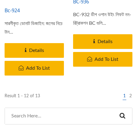
BC-936
Bc-924
BC-932 ডীপ ওশান উইং লিফট নন-
রিট্রাকশন BC গুলি...
সারলীকৃত ডোনাট ডিজাইন: জলের নিচে
টান...
Details
Details
Add To List
Add To List
Result 1 - 12 of 13
1
2