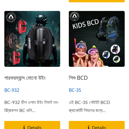
পারফরম্যান্স মোনো উইং
শিশু BCD
BC-932
BC-3S
BC-932 ডীপ ওশান উইং লিফট নন-
এই BC-3S পেটাইট BCD
রিট্রাকশন BC গুলি...
জ্যাকেটটি শিশুদের জন্য...
Details
Details