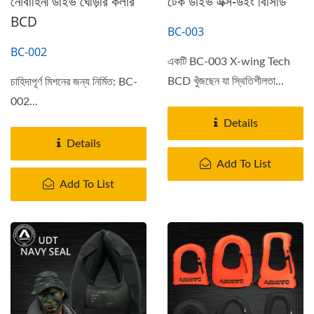
নৌবাহিনী ডাইভ ঘোড়ার কলার
টেক ডাইভ এক্স-উইং বিসিডি
BCD
BC-003
BC-002
একটি BC-003 X-wing Tech
BCD খুঁজছেন যা স্থিতিশীলতা...
চাহিদাপূর্ণ মিশনের জন্য নির্মিত: BC-
002...
Details
Details
Add To List
Add To List