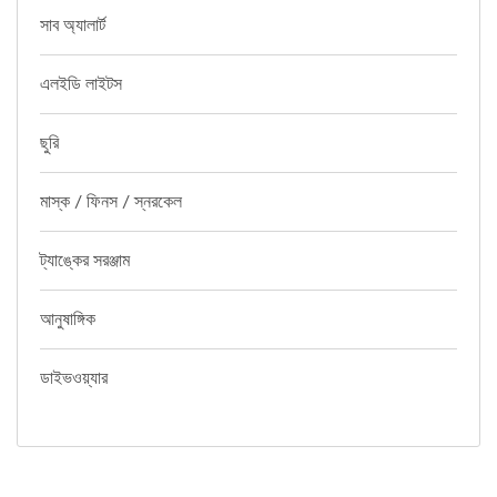
সাব অ্যালার্ট
এলইডি লাইটস
ছুরি
মাস্ক / ফিনস / স্নরকেল
ট্যাঙ্কের সরঞ্জাম
আনুষাঙ্গিক
ডাইভওয়্যার