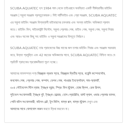
SCUBA AQUATEC হল 1984 সাল থেকে তাইওয়ানে অবস্থিত একটি শীর্ষস্থানীয় ডাইভিং
সরঞ্জাম | স্কুবা সরঞ্জাম প্রস্তুতকারক। সিই সার্টিফাইড এবং প্রো সরঞ্জাম, SCUBA AQUATEC
এর স্কুবা ডাইভিং সরঞ্জাম বিশ্বব্যাপী ডাইভারদের চমৎকার এবং অনন্য ডাইভিং অভিজ্ঞতা প্রদান
করে। ডাইভিং ফিন, সাইডমাউন্ট সিস্টেম, স্কুবা প্রেসার গেজ, ডাইভ গেজ, স্কুবা গেজ, স্কুবা গিয়ার
এবং আরও অনেক কিছু সহ ডাইভিং ও স্কুবা সরঞ্জামের বিস্তৃত নির্বাচন।
SCUBA AQUATEC তার গ্রাহকদের উচ্চ মানের জল তলায় ডাইভিং গিয়ার এবং সরঞ্জাম সরবরাহ
করে, উন্নত প্রযুক্তি এবং 42 বছরের অভিজ্ঞতার সাথে, SCUBA AQUATEC নিশ্চিত করে যে
প্রতিটি গ্রাহকের প্রয়োজনীয়তা পূরণ হচ্ছে।
আমাদের মানসম্পন্ন পণ্য
নিয়ন্ত্রক প্রথম স্তর
,
নিয়ন্ত্রক দ্বিতীয় স্তর
,
বয়েন্সি কম্পেনসেটর
,
কনসোল গেজ
,
প্রেশার গেজ
,
কম্পাস
,
ডেপথ গেজ
,
পাওয়ার ইনফ্লেটরস
,
সাব-অ্যালার্ট
,
৩০৪ স্টেইনলেস স্টিল ব্যাক
,
ট্যাঙ্ক ব্যান্ড
,
স্প্রিং ফিন স্ট্র্যাপ
,
হোজ ক্লিপ
,
রেক রিলস
,
সুইভেল সংযোগকারী
,
ট্যাঙ্ক বুট
,
ট্যাঙ্ক হোল্ডার
,
হোস প্রোটেক্টর
,
ডাস্ট ক্যাপ
,
ওভার প্রেসার ভালভ
,
পোনি বাটল সংযোগকারী
,
নাইলন বেল্ট
,
টুল কিটস
,
মাস্ক বক্স
,
মাস্ক স্ট্র্যাপ
দেখুন এবং
আমাদের সাথে যোগাযোগ করুন
করতে দ্বিধা করবেন না।