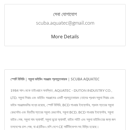
সেবা যোগাযোগ
scuba.aquatec@gmail.com
More Details
স্পোর্ট বিসিডি | স্কুবা ডাইভিং সরঞ্জাম প্রস্তুতকারক | SCUBA AQUATEC
1984 সাল থেকে তাইওয়ানে অবস্থিত, AQUATEC - DUTON INDUSTRY CO.,
LTD. স্কুবা গিয়ার এবং ডাইভিং সরঞ্জামের একটি প্রস্তুতকারক।তাদের প্রধান স্কুবা গিয়ার এবং
ডাইভ সরঞ্জামগুলির মধ্যে রয়েছে, স্পোর্ট বিসিডি, BCD পাওয়ার ইনফ্লেটর, প্রথম স্তরের স্কুবা
রেগুলেটর এবং দ্বিতীয় স্তরের স্কুবা রেগুলেটর, স্কুবা BCD, BCD পাওয়ার ইনফ্লেটর, স্কুবা
ডাইভ গেজ, স্কুবা সাব অ্যালার্ট, স্কুবা ডুয়ো অ্যালার্ট, ডাইভ লাইট এবং স্কুবা ডাইভিংয়ের জন্য জল
তলদেশের চাপ গেজ, যা 45টিরও বেশি দেশে CE সার্টিফিকেশন সহ বিক্রি হয়েছে।