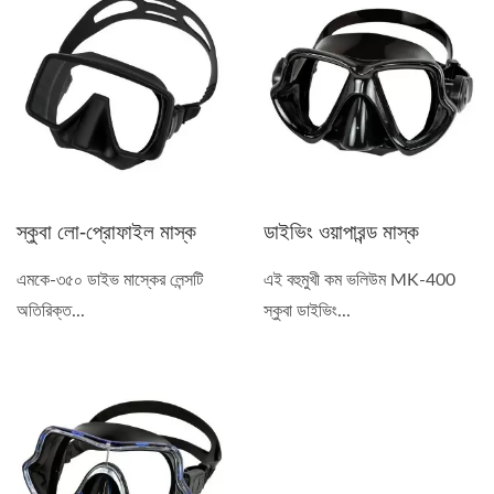
স্কুবা লো-প্রোফাইল মাস্ক
ডাইভিং ওয়াপারন্ড মাস্ক
এমকে-৩৫০ ডাইভ মাস্কের লেন্সটি
এই বহুমুখী কম ভলিউম MK-400
অতিরিক্ত...
স্কুবা ডাইভিং...