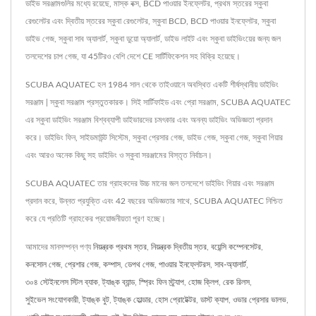
ডাইভ সরঞ্জামগুলির মধ্যে রয়েছে, মাস্ক বক্স, BCD পাওয়ার ইনফ্লেটর, প্রথম স্তরের স্কুবা
রেগুলেটর এবং দ্বিতীয় স্তরের স্কুবা রেগুলেটর, স্কুবা BCD, BCD পাওয়ার ইনফ্লেটর, স্কুবা
ডাইভ গেজ, স্কুবা সাব অ্যালার্ট, স্কুবা ডুয়ো অ্যালার্ট, ডাইভ লাইট এবং স্কুবা ডাইভিংয়ের জন্য জল
তলদেশের চাপ গেজ, যা 45টিরও বেশি দেশে CE সার্টিফিকেশন সহ বিক্রি হয়েছে।
SCUBA AQUATEC হল 1984 সাল থেকে তাইওয়ানে অবস্থিত একটি শীর্ষস্থানীয় ডাইভিং
সরঞ্জাম | স্কুবা সরঞ্জাম প্রস্তুতকারক। সিই সার্টিফাইড এবং প্রো সরঞ্জাম, SCUBA AQUATEC
এর স্কুবা ডাইভিং সরঞ্জাম বিশ্বব্যাপী ডাইভারদের চমৎকার এবং অনন্য ডাইভিং অভিজ্ঞতা প্রদান
করে। ডাইভিং ফিন, সাইডমাউন্ট সিস্টেম, স্কুবা প্রেসার গেজ, ডাইভ গেজ, স্কুবা গেজ, স্কুবা গিয়ার
এবং আরও অনেক কিছু সহ ডাইভিং ও স্কুবা সরঞ্জামের বিস্তৃত নির্বাচন।
SCUBA AQUATEC তার গ্রাহকদের উচ্চ মানের জল তলদেশে ডাইভিং গিয়ার এবং সরঞ্জাম
প্রদান করে, উন্নত প্রযুক্তি এবং 42 বছরের অভিজ্ঞতার সাথে, SCUBA AQUATEC নিশ্চিত
করে যে প্রতিটি গ্রাহকের প্রয়োজনীয়তা পূরণ হচ্ছে।
আমাদের মানসম্পন্ন পণ্য
নিয়ন্ত্রক প্রথম স্তর
,
নিয়ন্ত্রক দ্বিতীয় স্তর
,
বয়েন্সি কম্পেনসেটর
,
কনসোল গেজ
,
প্রেশার গেজ
,
কম্পাস
,
ডেপথ গেজ
,
পাওয়ার ইনফ্লেটরস
,
সাব-অ্যালার্ট
,
৩০৪ স্টেইনলেস স্টিল ব্যাক
,
ট্যাঙ্ক ব্যান্ড
,
স্প্রিং ফিন স্ট্র্যাপ
,
হোজ ক্লিপ
,
রেক রিলস
,
সুইভেল সংযোগকারী
,
ট্যাঙ্ক বুট
,
ট্যাঙ্ক হোল্ডার
,
হোস প্রোটেক্টর
,
ডাস্ট ক্যাপ
,
ওভার প্রেসার ভালভ
,