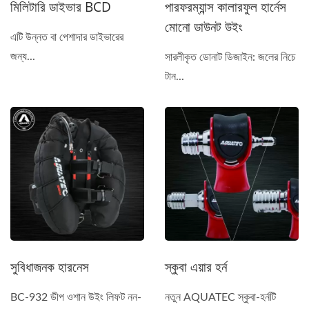
মিলিটারি ডাইভার BCD
পারফরম্যান্স কালারফুল হার্নেস
মোনো ডাউনট উইং
এটি উন্নত বা পেশাদার ডাইভারের
জন্য...
সারলীকৃত ডোনাট ডিজাইন: জলের নিচে
টান...
সুবিধাজনক হারনেস
স্কুবা এয়ার হর্ন
BC-932 ডীপ ওশান উইং লিফট নন-
নতুন AQUATEC স্কুবা-হর্নটি