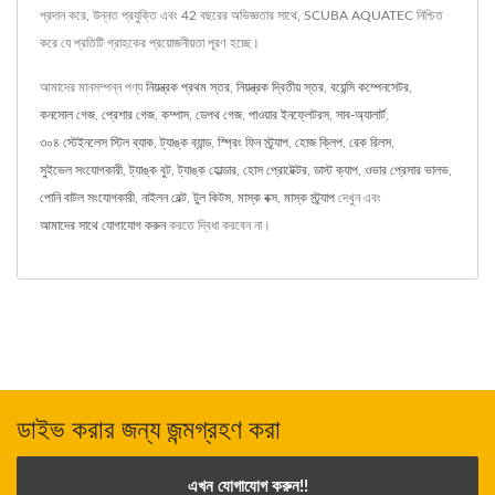
প্রদান করে, উন্নত প্রযুক্তি এবং 42 বছরের অভিজ্ঞতার সাথে, SCUBA AQUATEC নিশ্চিত
করে যে প্রতিটি গ্রাহকের প্রয়োজনীয়তা পূরণ হচ্ছে।
আমাদের মানসম্পন্ন পণ্য
নিয়ন্ত্রক প্রথম স্তর
,
নিয়ন্ত্রক দ্বিতীয় স্তর
,
বয়েন্সি কম্পেনসেটর
,
কনসোল গেজ
,
প্রেশার গেজ
,
কম্পাস
,
ডেপথ গেজ
,
পাওয়ার ইনফ্লেটরস
,
সাব-অ্যালার্ট
,
৩০৪ স্টেইনলেস স্টিল ব্যাক
,
ট্যাঙ্ক ব্যান্ড
,
স্প্রিং ফিন স্ট্র্যাপ
,
হোজ ক্লিপ
,
রেক রিলস
,
সুইভেল সংযোগকারী
,
ট্যাঙ্ক বুট
,
ট্যাঙ্ক হোল্ডার
,
হোস প্রোটেক্টর
,
ডাস্ট ক্যাপ
,
ওভার প্রেসার ভালভ
,
পোনি বাটল সংযোগকারী
,
নাইলন বেল্ট
,
টুল কিটস
,
মাস্ক বক্স
,
মাস্ক স্ট্র্যাপ
দেখুন এবং
আমাদের সাথে যোগাযোগ করুন
করতে দ্বিধা করবেন না।
ডাইভ করার জন্য জন্মগ্রহণ করা
এখন যোগাযোগ করুন!!