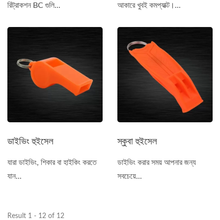
রিট্রাকশন BC গুলি...
আকারে খুবই কমপ্যাক্ট।...
ডাইভিং হুইসেল
স্কুবা হুইসেল
যারা ডাইভিং, শিকার বা হাইকিং করতে
ডাইভিং করার সময় আপনার জন্য
যান...
সবচেয়ে...
Result 1 - 12 of 12