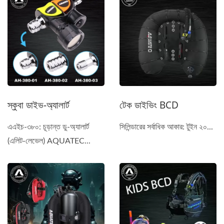
স্কুবা ডাইভ-অ্যালার্ট
টেক ডাইভিং BCD
এএইচ-৩৮০: চূড়ান্ত ডু-অ্যালার্ট
সিলিন্ডারের সর্বাধিক আকার: টুইন ২০...
(এলিট-লেভেল) AQUATEC...