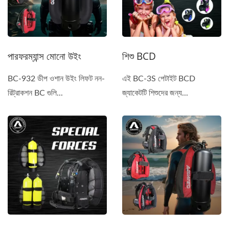
পারফরম্যান্স মোনো উইং
শিশু BCD
BC-932 ডীপ ওশান উইং লিফট নন-
এই BC-3S পেটাইট BCD
রিট্রাকশন BC গুলি...
জ্যাকেটটি শিশুদের জন্য...